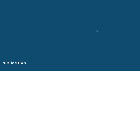
Publication
 56 route de Vienne, 69007 LYON France.
vain RANSON
bergement web
Flaubert,
e 7500€