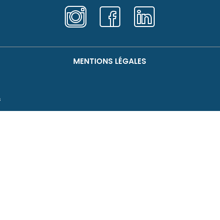
MENTIONS LÉGALES
s
es Urgences Vétérinaires
Responsable
:
SAS B-LINK
,
Publication manager
: Syl
YON
Hé
9
O2SWITCH
étérinaires
: 507088
222-224 Boulevard Gustave 
88
63000 Clermont-Ferrand.
tuelle
SARL o2switch au capital d