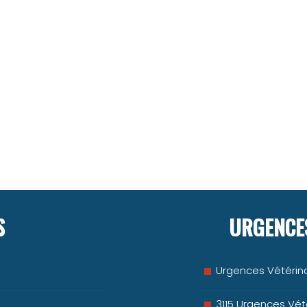
S
URGENCES
Urgences Vétérina
3115 Urgences Vété