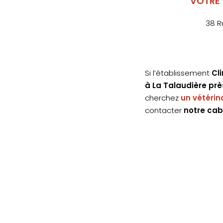
VOTRE 
38 R
Si l’établissement
Cl
à La Talaudière prè
cherchez
un vétérin
contacter
notre cab