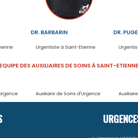
DR. BARBARIN
DR. PUG
tienne
Urgentiste à Saint-Etienne
Urgentis
EQUIPE DES AUXILIAIRES DE SOINS À SAINT-ETIENN
'Urgence
Auxiliaire de Soins d'Urgence
Auxiliai
S
URGENCES