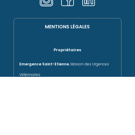
MENTIONS LÉGALES
Propriétaires
Emergence Saint-Etienne
, Maison des Urgences
Vétérinaires
Siège social
: 56 route de Vienne, 69007 LYON
SIRET
:
981 143 639 RCS Lyon
TVA intracommunautaire
: FR73981143639
Inscription au Tableau de
l’Ordre des
Vétérinaires
: 507088