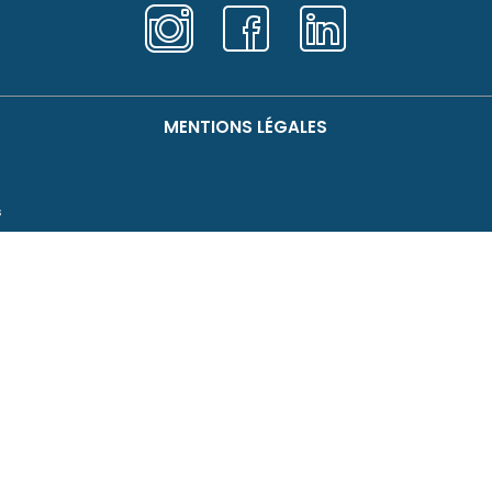
MENTIONS LÉGALES
s
es Urgences Vétérinaires
Responsable
:
SAS B-LINK
,
Publication manager
: Syl
YON
Hé
9
O2SWITCH
étérinaires
: 507088
222-224 Boulevard Gustave 
88
63000 Clermont-Ferrand.
tuelle
SARL o2switch au capital d
RCS : Clermont-Ferrand – SIR