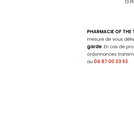
13 P
PHARMACIE OF THE
mesure de vous déliv
garde
. En cas de pr
ordonnances transmi
au
04 87 00 03 53
.