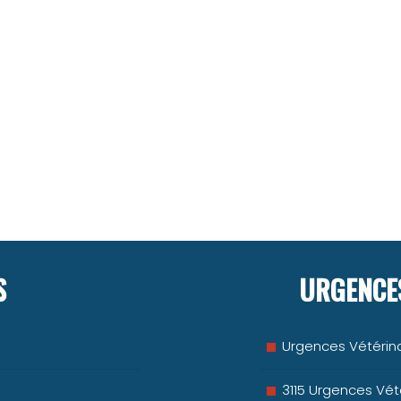
S
URGENCES
Urgences Vétérina
3115 Urgences Vété