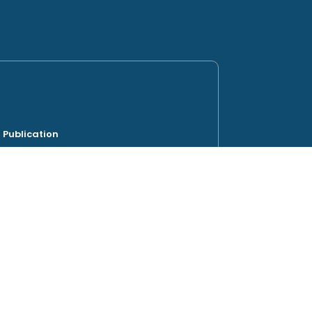
Publication
 56 route de Vienne, 69007 LYON France.
vain RANSON
bergement web
Flaubert,
e 7500€
ET : 510 909 80700016 – TVA :